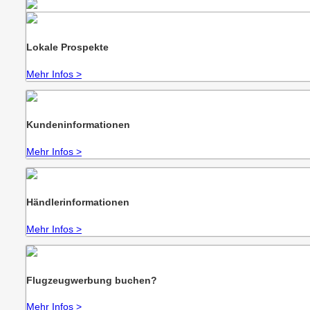
Powered by
Usercentrics Consent
Management Platform
Lokale Prospekte
Mehr Infos >
Kundeninformationen
Mehr Infos >
Händlerinformationen
Mehr Infos >
Flugzeugwerbung buchen?
Mehr Infos >