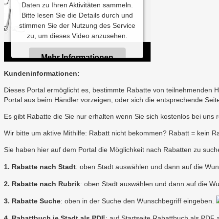
Daten zu Ihren Aktivitäten sammeln.
Bitte lesen Sie die Details durch und
stimmen Sie der Nutzung des Service
zu, um dieses Video anzusehen.
Mehr Informationen
Kundeninformationen:
Akzeptieren
Dieses Portal ermöglicht es, bestimmte Rabatte von teilnehmenden 
Portal aus beim Händler vorzeigen, oder sich die entsprechende Seit
Powered by
Usercentrics Consent
Es gibt Rabatte die Sie nur erhalten wenn Sie sich kostenlos bei uns r
Management Platform
Wir bitte um aktive Mithilfe: Rabatt nicht bekommen? Rabatt = kein 
Sie haben hier auf dem Portal die Möglichkeit nach Rabatten zu such
1. Rabatte nach Stadt
: oben Stadt auswählen und dann auf die Wun
2. Rabatte nach Rubrik
: oben Stadt auswählen und dann auf die Wu
3. Rabatte Suche
: oben in der Suche den Wunschbegriff eingeben.
4. Rabattbuch je Stadt als PDF
: auf Startseite Rabattbuch als PD