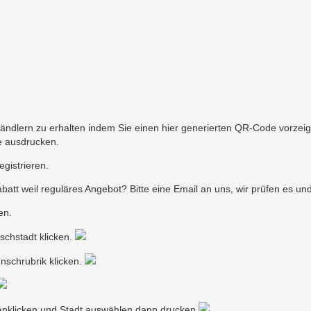
Händlern zu erhalten indem Sie einen hier generierten QR-Code vorze
e ausdrucken.
egistrieren.
Rabatt weil reguläres Angebot? Bitte eine Email an uns, wir prüfen es
en.
schstadt klicken.
nschrubrik klicken.
F anklicken und Stadt auswählen dann drucken