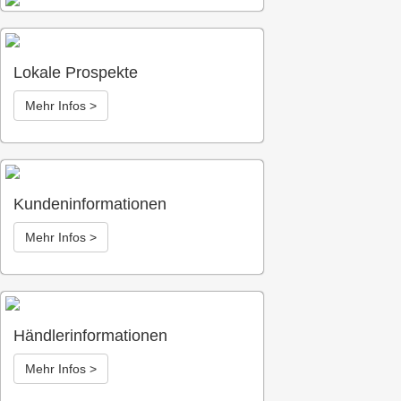
Sie die Details durch und
stimmen Sie der Nutzung des
Service zu, um dieses Video
anzusehen.
Lokale Prospekte
Mehr Informationen
Mehr Infos >
Akzeptieren
Powered by
Usercentrics
Kundeninformationen
Consent Management Platform
Mehr Infos >
Händlerinformationen
Mehr Infos >