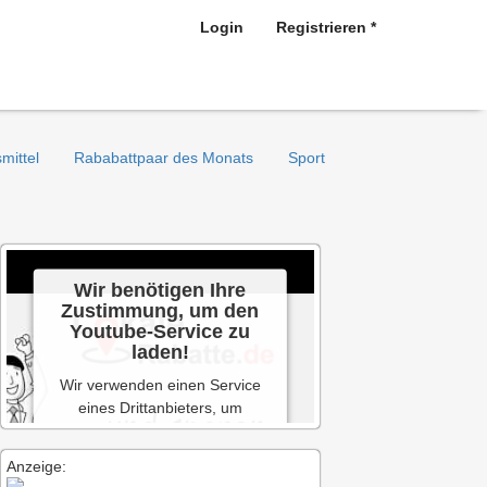
Login
Registrieren *
mittel
Rababattpaar des Monats
Sport
Wir benötigen Ihre
Zustimmung, um den
Youtube-Service zu
laden!
Wir verwenden einen Service
eines Drittanbieters, um
Videoinhalte einzubetten. Dieser
Service kann Daten zu Ihren
Anzeige:
Aktivitäten sammeln. Bitte lesen